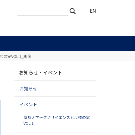
サ
詳
EN
検索
イ
細
ト
検
を
索
検
索
の実VOL.1_画像
ナ
お知らせ・イベント
ビ
ゲ
お知らせ
ー
シ
ョ
イベント
ン
京都大学テクノサイエンスヒル桂の実
VOL.1